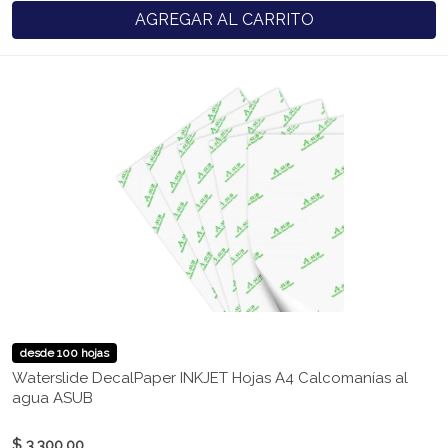
AGREGAR AL CARRITO
desde 100 hojas
Waterslide DecalPaper INKJET Hojas A4 Calcomanías al
agua ASUB
$ 3.300,00