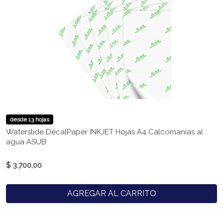
desde 13 hojas
Waterslide DecalPaper INKJET Hojas A4 Calcomanías al
agua ASUB
$ 3.700,00
AGREGAR AL CARRITO