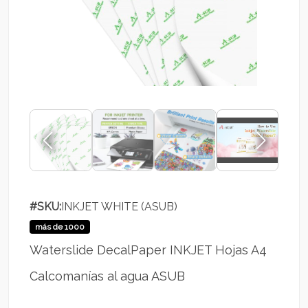
#SKU:
INKJET WHITE (ASUB)
más de 1000
Waterslide DecalPaper INKJET Hojas A4
Calcomanías al agua ASUB