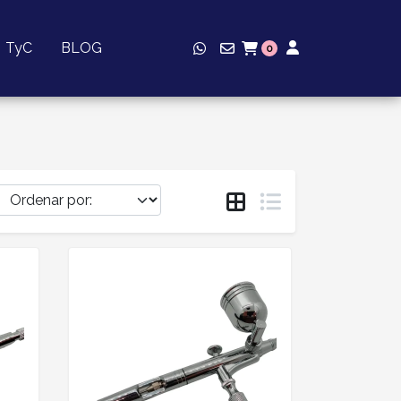
TyC
BLOG
0