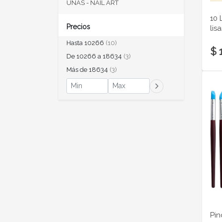
UÑAS - NAIL ART
10 
Precios
lis
Hasta 10266
(10)
$ 
De 10266 a 18634
(3)
Más de 18634
(3)
Pin