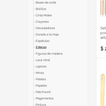
Bases de corte
Bolillos
Cinta Motex
Crayones
Set
Devastadores
por
Dorado a la Hoja
alf
Espátulas
Estecas
$ 
Figuras de madera
Laca vitral
Lápices
Minas
Paletas
Papeles
Patchwork
Pegamentos
Pintura