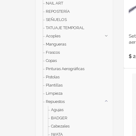
NAIL ART
REPOSTERÍA
SEÑUELOS
TATUAJE TEMPORAL
Set
Acoples
aer
Mangueras
Frascos
$ 2
Copas
Pinturas Aerográficas
Pistolas
Plantillas
Limpieza
Repuestos
Agujas
BADGER
Cabezales
IWATA