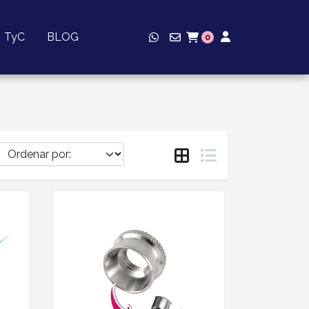
TyC
BLOG
0