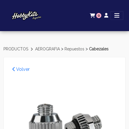
0
>
>
PRODUCTOS
AEROGRAFIA
Repuestos
Cabezales
Volver