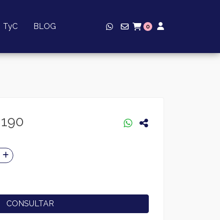
TyC
BLOG
0
H190
CONSULTAR